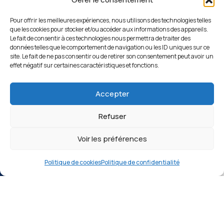
Courriel
Pour offrir les meilleures expériences, nous utilisons des technologies telles
que les cookies pour stocker et/ou accéder aux informations des appareils.
Le fait de consentir à ces technologies nous permettra de traiter des
A
données telles que le comportement de navigation ou les ID uniques sur ce
propos
site. Le fait de ne pas consentir ou de retirer son consentement peut avoir un
effet négatif sur certaines caractéristiques et fonctions.
Message
*
Accepter
Refuser
Voir les préférences
SOUMETRE
Politique de cookies
Politique de confidentialité
WIDS CONSTRUCTION INC.