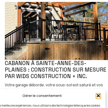
CABANON À SAINTE-ANNE-DES-
PLAINES : CONSTRUCTION SUR MESURE
PAR WIDS CONSTRUCTION + INC.
Votre garage déborde, votre sous-sol est saturé et vos
équipements de saison traînent partout ? La solution la
Gérer le consentement
plus durable,…
es meilleures expériences, nous utilisons des technologies telles que les cookies